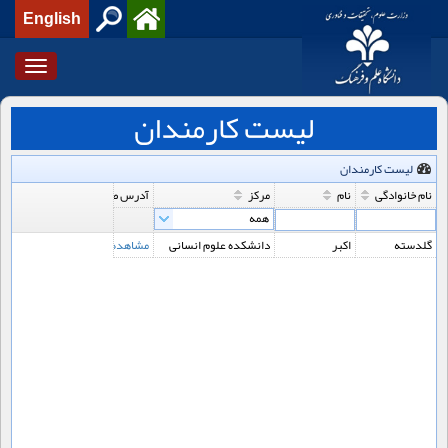
English
Toggle
igation
لیست کارمندان
لیست کارمندان
نام خانوادگی
نام
مرکز
آدرس صفحه
گلدسته
اکبر
دانشکده علوم انسانی
مشاهده